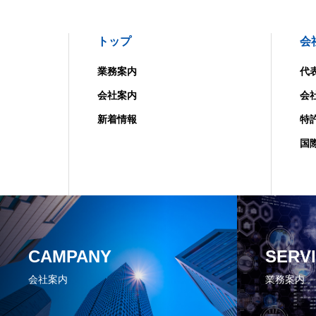
トップ
会
業務案内
代
会社案内
会
新着情報
特
国
CAMPANY
SERV
会社案内
業務案内