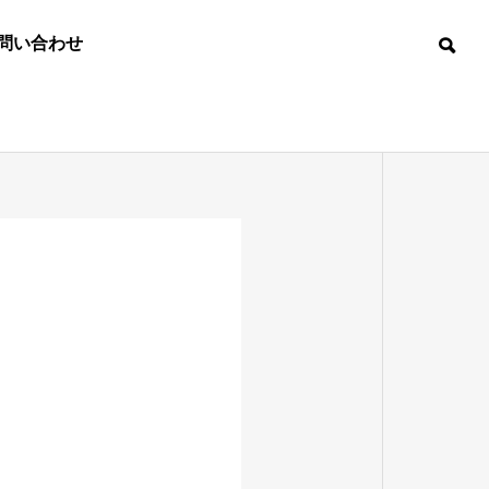
問い合わせ
ミュレーシ
DB・データ配信
望
ス地図
国際認証
DB DATA
TION
DISTRIBUTION
ATTESTATION