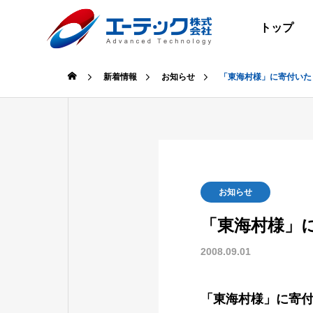
トップ
新着情報
お知らせ
「東海村様」に寄付いた
SERVICE
COMPANY
RECRUIT
ACCESS
CONTACT
お知らせ
業務案内
会社案内
採用情報
交通情報
お問い合せ
「東海村様」
2008.09.01
AI・画像
代表挨拶
募集要項
所在地・
お問い合
AI/IMAGE
「東海村様」に寄
PROCESSIN
GREETING
REQUIREME
LOCATION
FORM