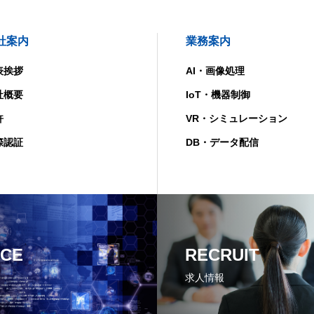
社案内
業務案内
表挨拶
AI・画像処理
社概要
IoT・機器制御
許
VR・シミュレーション
際認証
DB・データ配信
ICE
RECRUIT
求人情報