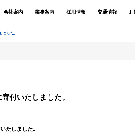
会社案内
業務案内
採用情報
交通情報
お
しました。
に寄付いたしました。
VR・シ
処理
連絡先
せフォーム
IoT・機器制御
会社概要
ョン
特許
応募希
アクセ
付いたしました。
G
NTS
CONTROL SYSTEM
OUTLINE
VR SIMULA
PATENT
APPLY
ACCESS