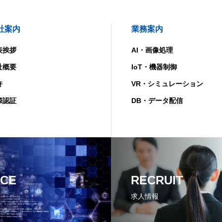
社案内
業務案内
表挨拶
AI・画像処理
社概要
IoT・機器制御
許
VR・シミュレーション
際認証
DB・データ配信
ICE
RECRUIT
求人情報