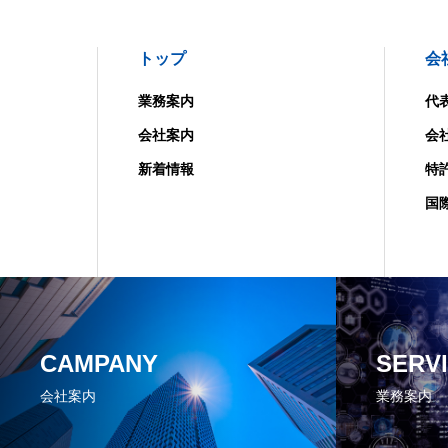
トップ
会
業務案内
代
会社案内
会
新着情報
特
国
CAMPANY
SERV
会社案内
業務案内