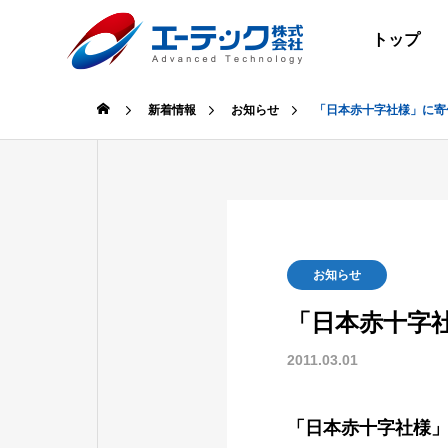
トップ
新着情報
お知らせ
「日本赤十字社様」に寄
SERVICE
COMPANY
RECRUIT
ACCESS
CONTACT
お知らせ
業務案内
会社案内
採用情報
交通情報
お問い合せ
「日本赤十字
2011.03.01
AI・画像
代表挨拶
募集要項
所在地・
お問い合
AI/IMAGE
「日本赤十字社様
PROCESSIN
GREETING
REQUIREME
LOCATION
FORM