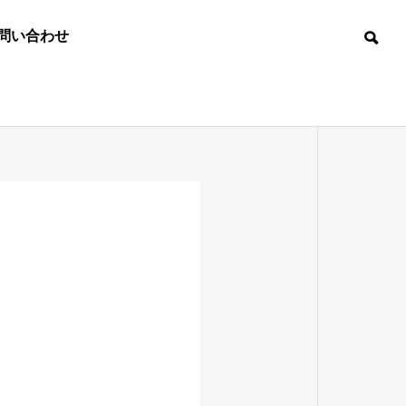
問い合わせ
ミュレーシ
DB・データ配信
望
ス地図
国際認証
DB DATA
TION
DISTRIBUTION
ATTESTATION