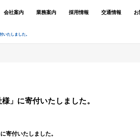
会社案内
業務案内
採用情報
交通情報
お
付いたしました。
社様」に寄付いたしました。
VR・シ
処理
連絡先
せフォーム
IoT・機器制御
会社概要
ョン
特許
応募希
アクセ
」に寄付いたしました。
G
NTS
CONTROL SYSTEM
OUTLINE
VR SIMULA
PATENT
APPLY
ACCESS